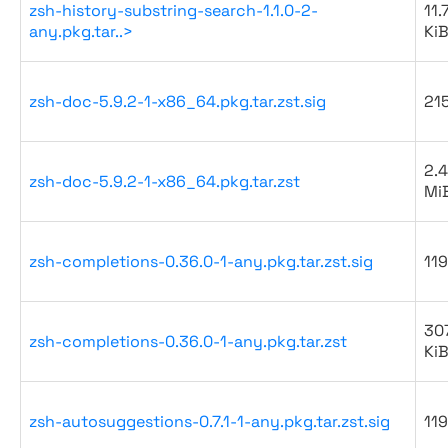
zsh-history-substring-search-1.1.0-2-
11.
any.pkg.tar..>
Ki
zsh-doc-5.9.2-1-x86_64.pkg.tar.zst.sig
21
2.4
zsh-doc-5.9.2-1-x86_64.pkg.tar.zst
Mi
zsh-completions-0.36.0-1-any.pkg.tar.zst.sig
119
30
zsh-completions-0.36.0-1-any.pkg.tar.zst
Ki
zsh-autosuggestions-0.7.1-1-any.pkg.tar.zst.sig
119