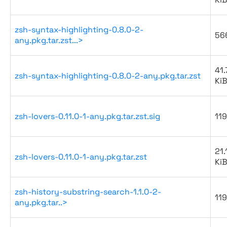
zsh-syntax-highlighting-0.8.0-2-
56
any.pkg.tar.zst...>
41.
zsh-syntax-highlighting-0.8.0-2-any.pkg.tar.zst
Ki
zsh-lovers-0.11.0-1-any.pkg.tar.zst.sig
119
21.
zsh-lovers-0.11.0-1-any.pkg.tar.zst
Ki
zsh-history-substring-search-1.1.0-2-
119
any.pkg.tar..>