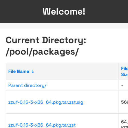
Welcome!
Current Directory:
/pool/packages/
Fil
File Name
↓
Siz
Parent directory/
-
zzuf-0.15-3-x86_64.pkg.tar.zst.sig
56
64
zzuf-0.15-3-x86_64.pkg.tar.zst
Ki