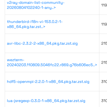
v2ray-domain-list-community-
119
20260804102240-1-any..>
thunderbird-i18n-vi-153.0.2-1-
119
x86_64.pkg.tar.zst..>
avr-libc-2.3.2-2-x86_64.pkg.tar.zst.sig
21
wezterm-
21
20240203.110809.5046fc22.r869.g76b606ec5..>
hdf5-openmpi-2.2.0-1-x86_64.pkg.tar.zst.sig
31
lua-jsregexp-0.3.0-1-x86_64.pkg.tar.zst.sig
31