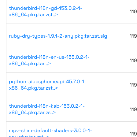
thunderbird-i18n-gd-153.0.2-1-
119
x86_64.pkg.tar.zst..>
ruby-dry-types-1.9.1-2-any.pkg.tar.zst.sig
119
thunderbird-i18n-en-us-153.0.2-1-
119
x86_64.pkg.tar...>
python-aioesphomeapi-45.7.0-1-
119
x86_64.pkg.tar.zst..>
thunderbird-i18n-kab-153.0.2-1-
119
x86_64.pkg.tar.zs..>
mpv-shim-default-shaders-3.0.0-1-
119
any.pkg.tar.zst..>