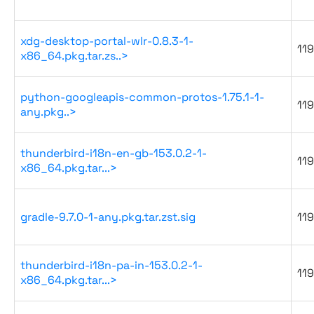
xdg-desktop-portal-wlr-0.8.3-1-
119
x86_64.pkg.tar.zs..>
python-googleapis-common-protos-1.75.1-1-
119
any.pkg..>
thunderbird-i18n-en-gb-153.0.2-1-
119
x86_64.pkg.tar...>
gradle-9.7.0-1-any.pkg.tar.zst.sig
119
thunderbird-i18n-pa-in-153.0.2-1-
119
x86_64.pkg.tar...>