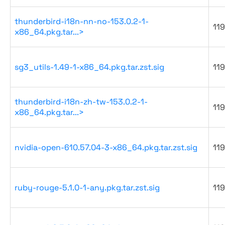
thunderbird-i18n-nn-no-153.0.2-1-
119
x86_64.pkg.tar...>
sg3_utils-1.49-1-x86_64.pkg.tar.zst.sig
119
thunderbird-i18n-zh-tw-153.0.2-1-
119
x86_64.pkg.tar...>
nvidia-open-610.57.04-3-x86_64.pkg.tar.zst.sig
119
ruby-rouge-5.1.0-1-any.pkg.tar.zst.sig
119