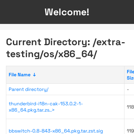
Welcome!
Current Directory: /extra-
testing/os/x86_64/
Fil
File Name
↓
Siz
Parent directory/
-
thunderbird-i18n-cak-153.0.2-1-
118
x86_64.pkg.tar.zs..>
bbswitch-0.8-843-x86_64.pkg.tar.zst.sig
119