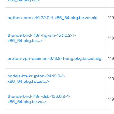
python-onnx-1:1.22.0-1-x86_64.pkg.tar.zst.sig
119
thunderbird-i18n-hy-am-153.0.2-1-
119
x86_64.pkg.tar...>
proton-vpn-daemon-0.13.8-1-any.pkg.tar.zst.sig
119
nodejs-lts-krypton-24.19.0-1-
119
x86_64.pkg.tar.zst...>
thunderbird-i18n-dsb-153.0.2-1-
119
x86_64.pkg.tar.zs..>