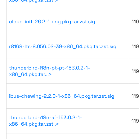
cloud-init-26.2-1-any.pkg.tar.zst.sig
119
r8168-lts-8.056.02-39-x86_64.pkg.tar.zst.sig
119
thunderbird-i18n-pt-pt-153.0.2-1-
119
x86_64.pkg.tar...>
ibus-chewing-2.2.0-1-x86_64.pkg.tar.zst.sig
119
thunderbird-i18n-af-153.0.2-1-
119
x86_64.pkg.tar.zst..>