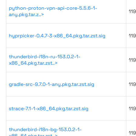
python-proton-vpn-api-core-5.5.6-1-
119
any.pkg.tar.z..>
hyprpicker-0.4.7-3-x86_64.pkg.tar.zst.sig
119
thunderbird-i18n-ru-153.0.2-1-
119
x86_64.pkg.tar.zst..>
gradle-src-9.7.0-1-any.pkg.tar.zst.sig
119
strace-7.1-1-x86_64.pkg.tar.zst.sig
119
thunderbird-i18n-bg-153.0.2-1-
119
x86_64.pkg.tar.zst..>